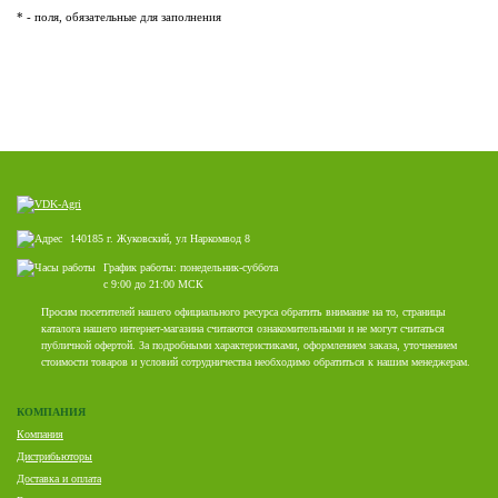
* - поля, обязательные для заполнения
140185 г. Жуковский, ул Наркомвод 8
График работы: понедельник-суббота
с 9:00 до 21:00 МСК
Просим посетителей нашего официального ресурса обратить внимание на то, страницы
каталога нашего интернет-магазина считаются ознакомительными и не могут считаться
публичной офертой. За подробными характеристиками, оформлением заказа, уточнением
стоимости товаров и условий сотрудничества необходимо обратиться к нашим менеджерам.
КОМПАНИЯ
Компания
Дистрибьюторы
Доставка и оплата