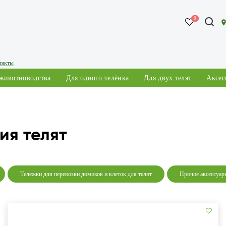
0
такты
 животноводства
Для одного телёнка
Для двух телят
Аксес
ия телят
Тележки для перевозки домиков и клеток для телят
Прочие аксессуар