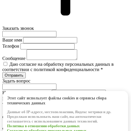
Заказать звонок
Ваше имя
Телефон
Сообщение
Даю согласие на обработку персональных данных в
соответствии с политикой конфиденциальности *
Задать вопрос
Наименование позиции
Этот сайт использует файлы cookies и сервисы сбора
Ваше имя
технических данных
Телефон
Данные об IP-адресе, местоположении, Яндекс метрики и др.
Продолжая использовать наш сайт, вы автоматически
Сообщение
соглашаетесь с использованием данных технологий.
Даю согласие на обработку персональных данных в
Политика в отношении обработки данных
соответствии с политикой конфиденциальности *
Согласие на обработку персональных данных