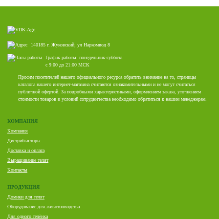
140185 г. Жуковский, ул Наркомвод 8
График работы: понедельник-суббота
с 9:00 до 21:00 МСК
Просим посетителей нашего официального ресурса обратить внимание на то, страницы
каталога нашего интернет-магазина считаются ознакомительными и не могут считаться
публичной офертой. За подробными характеристиками, оформлением заказа, уточнением
стоимости товаров и условий сотрудничества необходимо обратиться к нашим менеджерам.
КОМПАНИЯ
Компания
Дистрибьюторы
Доставка и оплата
Выращивание телят
Контакты
ПРОДУКЦИЯ
Домики для телят
Оборудование для животноводства
Для одного телёнка