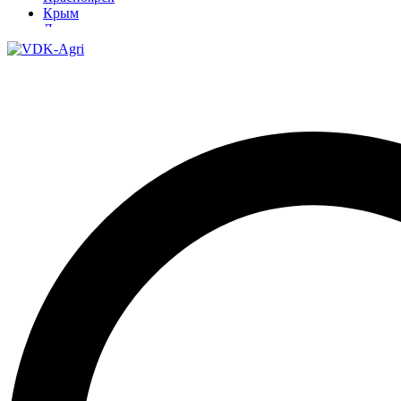
Крым
Луганск
Москва
Нижний Новгород
Новосибирск
Омск
Павлодар
Ростов
Ростов-на-Дону
Рязань
Санкт-Петербург
Ставрополь
Тамбов
Тюмень
Узбекистан
Ульяновск
Ярославль