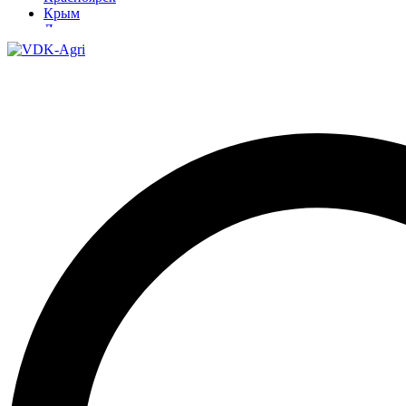
Крым
Луганск
Москва
Нижний Новгород
Новосибирск
Омск
Павлодар
Ростов
Ростов-на-Дону
Рязань
Санкт-Петербург
Ставрополь
Тамбов
Тюмень
Узбекистан
Ульяновск
Ярославль