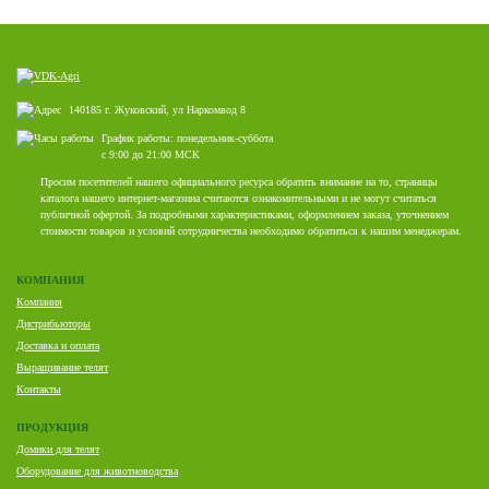
140185 г. Жуковский, ул Наркомвод 8
График работы: понедельник-суббота
с 9:00 до 21:00 МСК
Просим посетителей нашего официального ресурса обратить внимание на то, страницы
каталога нашего интернет-магазина считаются ознакомительными и не могут считаться
публичной офертой. За подробными характеристиками, оформлением заказа, уточнением
стоимости товаров и условий сотрудничества необходимо обратиться к нашим менеджерам.
КОМПАНИЯ
Компания
Дистрибьюторы
Доставка и оплата
Выращивание телят
Контакты
ПРОДУКЦИЯ
Домики для телят
Оборудование для животноводства