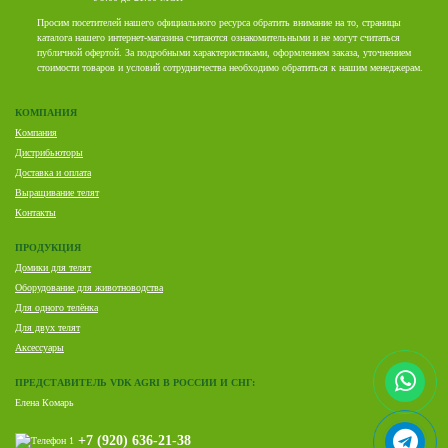
Просим посетителей нашего официального ресурса обратить внимание на то, страницы
каталога нашего интернет-магазина считаются ознакомительными и не могут считаться
публичной офертой. За подробными характеристиками, оформлением заказа, уточнением
стоимости товаров и условий сотрудничества необходимо обратиться к нашим менеджерам.
КОМПАНИЯ
Компания
Дистрибьюторы
Доставка и оплата
Выращивание телят
Контакты
ПРОДУКЦИЯ
Домики для телят
Оборудование для животноводства
Для одного телёнка
Для двух телят
Аксессуары
ПРЕДСТАВИТЕЛЬ VDK AGRI В РОССИИ И СНГ:
Елена Комарь
+7 (920) 636-21-38