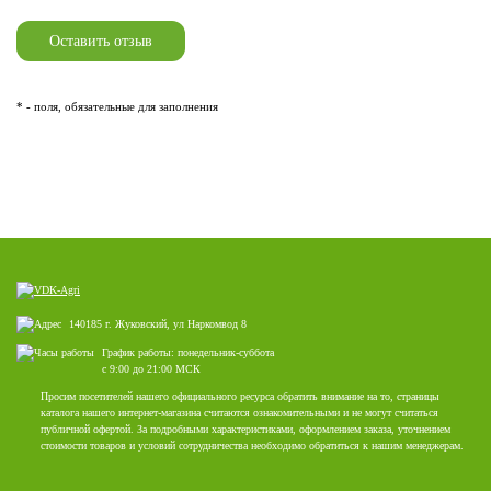
* - поля, обязательные для заполнения
140185 г. Жуковский, ул Наркомвод 8
График работы: понедельник-суббота
с 9:00 до 21:00 МСК
Просим посетителей нашего официального ресурса обратить внимание на то, страницы
каталога нашего интернет-магазина считаются ознакомительными и не могут считаться
публичной офертой. За подробными характеристиками, оформлением заказа, уточнением
стоимости товаров и условий сотрудничества необходимо обратиться к нашим менеджерам.