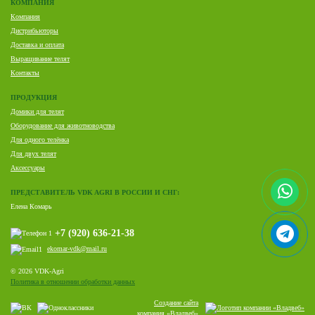
КОМПАНИЯ
Компания
Дистрибьюторы
Доставка и оплата
Выращивание телят
Контакты
ПРОДУКЦИЯ
Домики для телят
Оборудование для животноводства
Для одного телёнка
Для двух телят
Аксессуары
ПРЕДСТАВИТЕЛЬ VDK AGRI В РОССИИ И СНГ:
Елена Комарь
+7 (920) 636-21-38
ekomar-vdk@mail.ru
© 2026 VDK-Agri
Политика в отношении обработки данных
Создание сайта
компания «Владвеб»