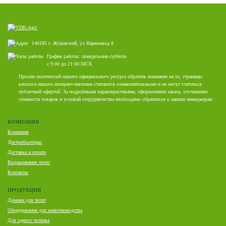
140185 г. Жуковский, ул Наркомвод 8
График работы: понедельник-суббота
с 9:00 до 21:00 МСК
Просим посетителей нашего официального ресурса обратить внимание на то, страницы
каталога нашего интернет-магазина считаются ознакомительными и не могут считаться
публичной офертой. За подробными характеристиками, оформлением заказа, уточнением
стоимости товаров и условий сотрудничества необходимо обратиться к нашим менеджерам.
КОМПАНИЯ
Компания
Дистрибьюторы
Доставка и оплата
Выращивание телят
Контакты
ПРОДУКЦИЯ
Домики для телят
Оборудование для животноводства
Для одного телёнка