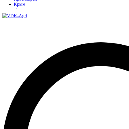
Крым
Луганск
Москва
Нижний Новгород
Новосибирск
Омск
Павлодар
Ростов
Ростов-на-Дону
Рязань
Санкт-Петербург
Ставрополь
Тамбов
Тюмень
Узбекистан
Ульяновск
Ярославль